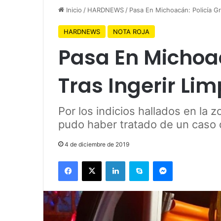
Inicio
/
HARDNEWS
/
Pasa En Michoacán: Policía Gr
HARDNEWS
NOTA ROJA
Pasa En Michoac
Tras Ingerir Li
Por los indicios hallados en la
pudo haber tratado de un caso d
4 de diciembre de 2019
Facebook
X
LinkedIn
Skype
Messenger