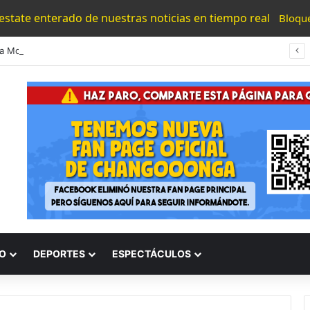
 estate enterado de nuestras noticias en tiempo real
Bloqu
En Toda Morelia Hay 850 Nombramientos De Encargados Del Orden; Cada Mes Hay Renovaciones
O
DEPORTES
ESPECTÁCULOS