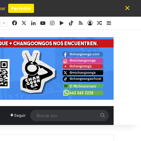
×
ear
Permitir
Powered by SendPulse
Facebook
X
LinkedIn
YouTube
Instagram
Google Play
TikTok
RSS
Acceso
Publicación al a
Barra lateral
Buscar
Seguir
por