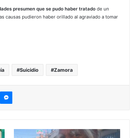
dades presumen que se pudo haber tratado
de un
las causas pudieron haber orillado al agraviado a tomar
ía
Suicidio
Zamora
Messenger
#