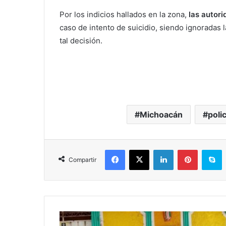
Por los indicios hallados en la zona,
las autori
caso de intento de suicidio, siendo ignoradas 
tal decisión.
Michoacán
polic
Facebook
X
LinkedIn
Pinterest
Skype
Compartir
S