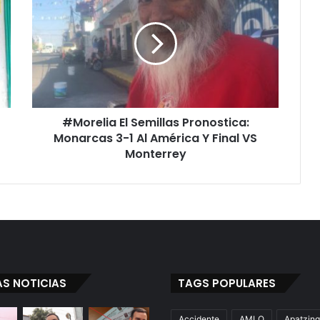
M
o
r
e
l
i
a
E
#Morelia El Semillas Pronostica:
l
Monarcas 3-1 Al América Y Final VS
S
e
Monterrey
m
i
l
l
a
s
P
r
AS NOTICIAS
TAGS POPULARES
o
n
o
Accidente
AMLO
Apatzin