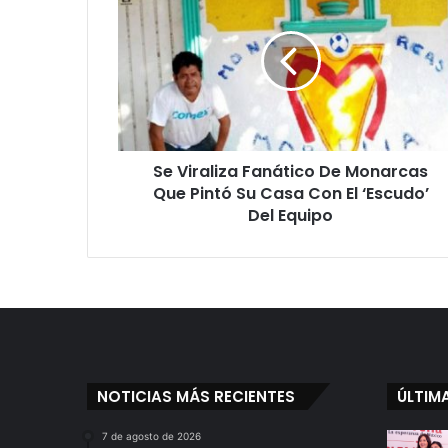
e
V
i
r
a
l
i
z
Se Viraliza Fanático De Monarcas
a
Que Pintó Su Casa Con El ‘Escudo’
F
a
Del Equipo
n
á
t
i
c
o
D
e
NOTICIAS MÁS RECIENTES
ÚLTIM
M
o
7 de agosto de 2026
n