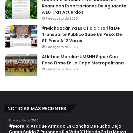
a
f
Reanudan Exportaciones De Aguacate
F
e
A EU Tras Acuerdos
é
D
7 de agosto de 2026
l
e
#Michoacán Ya Es Oficial: Tarifa De
i
P
Transporte Público Sube Un Peso: De
x
l
$11 Pasa A 12 Varos
I
a
7 de agosto de 2026
r
z
e
a
Atlético Morelia-UMSNH Sigue Con
t
D
Paso Firme En La Copa Metropolitana
a
e
7 de agosto de 2026
;
l
N
C
o
J
H
N
a
G
y
;
NOTICIAS MÁS RECIENTES
D
N
e
i
8 de agosto de 2026
t
ñ
#Morelia Ataque Armado En Cancha De Fucho Deja
e
o
Como Saldo 2 Personas Sin Vida Y 1 Herido En La Maiza