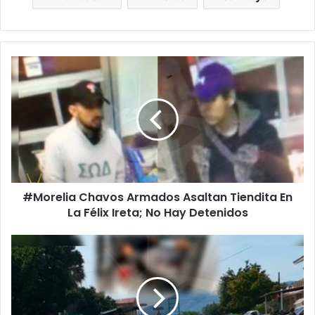
#
M
o
r
e
l
i
a
C
#Morelia Chavos Armados Asaltan Tiendita En
h
La Félix Ireta; No Hay Detenidos
a
v
o
#
s
M
A
i
r
c
m
h
a