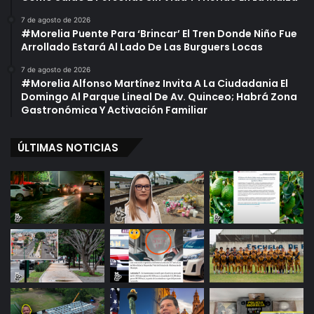
n
H
i
e
7 de agosto de 2026
#Morelia Puente Para ‘Brincar’ El Tren Donde Niño Fue
d
r
Arrollado Estará Al Lado De Las Burguers Locas
o
i
s
d
7 de agosto de 2026
o
#Morelia Alfonso Martínez Invita A La Ciudadania El
P
Domingo Al Parque Lineal De Av. Quinceo; Habrá Zona
o
Gastronómica Y Activación Familiar
r
B
ÚLTIMAS NOTICIAS
a
l
a
P
e
r
d
i
d
a