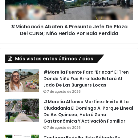
o
d
a
o
c
s
á
A
#Michoacán Abaten A Presunto Jefe De Plaza
n
s
Del CJNG; Niño Herido Por Bala Perdida
A
a
b
l
a
t
t
a
Más vistas en los últimos 7 días
e
n
n
T
A
#Morelia Puente Para ‘Brincar’ El Tren
i
P
Donde Niño Fue Arrollado Estará Al
e
r
Lado De Las Burguers Locas
n
e
7 de agosto de 2026
d
s
#Morelia Alfonso Martínez Invita A La
i
u
Ciudadania El Domingo Al Parque Lineal
t
n
De Av. Quinceo; Habrá Zona
a
t
Gastronómica Y Activación Familiar
E
o
7 de agosto de 2026
n
J
L
e
Confirma Bedolla: Este Sábado Se