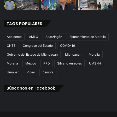
TAGS POPULARES
Accidente
AMLO
Apatzingán
Ayuntamiento de Morelia
CNTE
Congreso del Estado
COVID-19
Gobierno del Estado de Michoacán
Michoacán
Morelia
Morena
México
PRD
Silvano Aureoles
UMSNH
Uruapan
Video
Zamora
Búscanos en Facebook