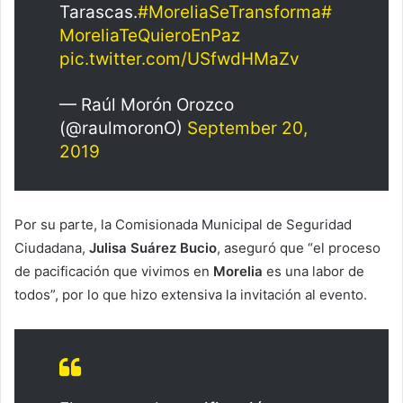
Tarascas.
#MoreliaSeTransforma
#
MoreliaTeQuieroEnPaz
pic.twitter.com/USfwdHMaZv
— Raúl Morón Orozco
(@raulmoronO)
September 20,
2019
Por su parte, la Comisionada Municipal de Seguridad
Ciudadana,
Julisa Suárez Bucio
, aseguró que “el proceso
de pacificación que vivimos en
Morelia
es una labor de
todos”, por lo que hizo extensiva la invitación al evento.