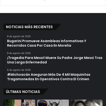
l
o
o
C
s
a
í
d
NOTICIAS MÁS RECIENTES
o
A
y
8 de agosto de 2026
Bugarini Promueve Asambleas Informativas Y
e
Recorridos Casa Por Casa En Morelia
r
E
8 de agosto de 2026
n
¡Tragedia Para Messi! Muere Su Padre Jorge Messi Tras
E
Una Larga Enfermedad
n
8 de agosto de 2026
f
#Michoacán Aseguran Más De 4 Mil Maquinitas
r
Tragamonedas En Operativos Contra El Crimen
e
n
ÚLTIMAS NOTICIAS
t
a
m