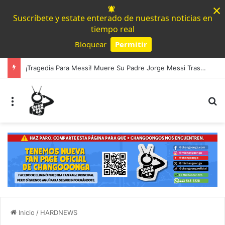
×
Suscríbete y estate enterado de nuestras noticias en
tiempo real
Bloquear
Permitir
Powered by SendPulse
¡Tragedia Para Messi! Muere Su Padre Jorge Messi Tras Una Larga Enfermedad
Menú
B
Inicio
/
HARDNEWS