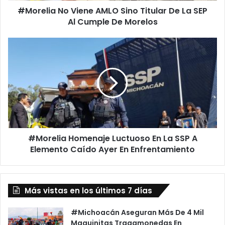
#Morelia No Viene AMLO Sino Titular De La SEP
o
Al Cumple De Morelos
V
i
e
#
n
M
e
o
A
r
M
e
L
l
O
i
S
a
i
H
n
#Morelia Homenaje Luctuoso En La SSP A
o
o
Elemento Caído Ayer En Enfrentamiento
m
T
e
i
n
t
a
u
Más vistas en los últimos 7 días
j
l
e
a
L
#Michoacán Aseguran Más De 4 Mil
r
u
Maquinitas Tragamonedas En