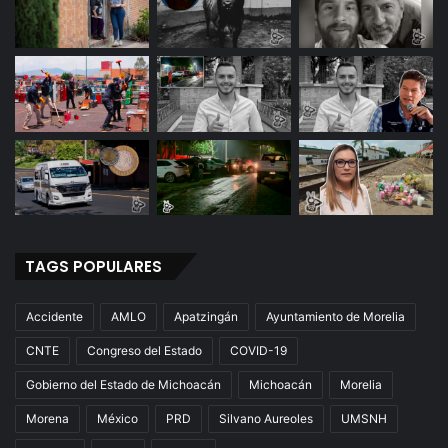
i
e
n
t
o
TAGS POPULARES
Accidente
AMLO
Apatzingán
Ayuntamiento de Morelia
CNTE
Congreso del Estado
COVID-19
Gobierno del Estado de Michoacán
Michoacán
Morelia
Morena
México
PRD
Silvano Aureoles
UMSNH