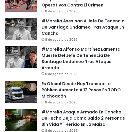
D
c
Operativos Contra El Crimen
e
t
8 de agosto de 2026
L
u
#Morelia Asesinan A Jefe De Tenencia
a
o
De Santiago Undameo Tras Ataque En
S
s
Cancha
E
o
8 de agosto de 2026
P
E
A
n
#Morelia Alfonso Martínez Lamenta
l
L
Muerte Del Jefe De Tenencia De
C
a
Santiago Undameo Tras Ataque
u
S
Armado
m
S
8 de agosto de 2026
p
P
Es Oficial Desde Hoy Transporte
l
A
Público Aumenta A 12 Pesos En TODO
e
E
Michoacán
D
l
8 de agosto de 2026
e
e
M
m
#Morelia Ataque Armado En Cancha
o
e
De Fucho Deja Como Saldo 2 Personas
r
n
Sin Vida Y 1 Herido En La Maiza
e
t
8 de agosto de 2026