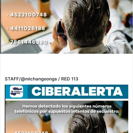
STAFF/@michangoonga / RED 113