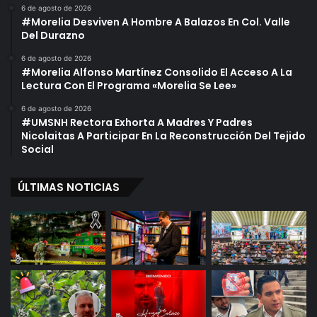
6 de agosto de 2026
T
v
#Morelia Desviven A Hombre A Balazos En Col. Valle
r
e
Del Durazno
o
j
k
a
6 de agosto de 2026
#Morelia Alfonso Martínez Consolido El Acceso A La
a
s
Lectura Con El Programa «Morelia Se Lee»
”
6 de agosto de 2026
#UMSNH Rectora Exhorta A Madres Y Padres
Nicolaitas A Participar En La Reconstrucción Del Tejido
Social
ÚLTIMAS NOTICIAS