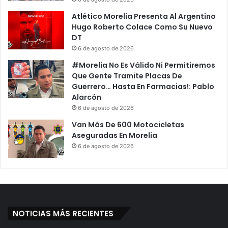
o
s
P
D
Atlético Morelia Presenta Al Argentino
o
e
Hugo Roberto Colace Como Su Nuevo
r
M
DT
A
e
6 de agosto de 2026
r
r
#Morelia No Es Válido Ni Permitiremos
m
c
Que Gente Tramite Placas De
a
a
Guerrero… Hasta En Farmacias!: Pablo
r
n
Alarcón
E
c
6 de agosto de 2026
s
i
c
a
Van Más De 600 Motocicletas
á
D
Aseguradas En Morelia
n
e
6 de agosto de 2026
d
“
a
I
l
s
o
i
E
d
n
r
NOTICIAS MÁS RECIENTES
S
o
u
O