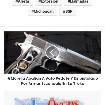
Alerta
Extorsión
Llalmadas
Michoacán
SSP
#
M
o
r
e
l
i
a
A
#Morelia Apañan A Vato Pedote Y Empistolado
p
Por Armar Escándalo En Su Troka
a
ñ
a
#
n
M
A
o