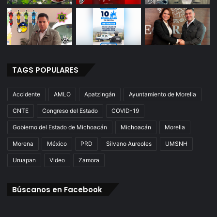
TAGS POPULARES
Accidente
AMLO
Apatzingán
Ayuntamiento de Morelia
CNTE
Congreso del Estado
COVID-19
Gobierno del Estado de Michoacán
Michoacán
Morelia
Morena
México
PRD
Silvano Aureoles
UMSNH
Uruapan
Video
Zamora
Búscanos en Facebook