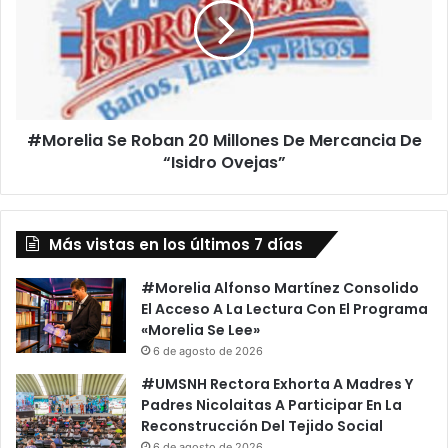
V
r
a
e
t
l
o
i
P
a
e
S
d
#Morelia Se Roban 20 Millones De Mercancia De
e
o
“Isidro Ovejas”
R
t
o
e
b
Y
a
E
Más vistas en los últimos 7 días
n
m
2
p
0
#Morelia Alfonso Martínez Consolido
i
M
El Acceso A La Lectura Con El Programa
s
i
«Morelia Se Lee»
t
l
6 de agosto de 2026
o
l
#UMSNH Rectora Exhorta A Madres Y
l
o
Padres Nicolaitas A Participar En La
a
n
Reconstrucción Del Tejido Social
d
e
6 de agosto de 2026