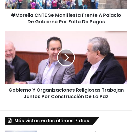
a
C
#Morelia CNTE Se Manifiesta Frente A Palacio
N
De Gobierno Por Falta De Pagos
T
E
S
G
e
o
M
b
a
i
n
e
i
r
f
n
i
o
e
Y
s
Gobierno Y Organizaciones Religiosas Trabajan
O
t
Juntos Por Construcción De La Paz
r
a
g
F
a
r
n
e
Más vistas en los últimos 7 días
i
n
z