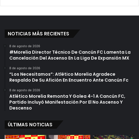
r
j
F
a
a
n
l
J
t
u
NOTICIAS MÁS RECIENTES
a
n
D
t
8 de agosto de 2026
e
o
#Morelia Director Técnico De Cancún FC Lamenta La
P
s
Cancelación Del Ascenso En La Liga De Expansión MX
a
P
8 de agosto de 2026
g
o
“Los Necesitamos”: Atlético Morelia Agradece
o
r
Respaldo De Su Afición En Encuentro Ante Cancún Fc
s
C
o
8 de agosto de 2026
Atlético Morelia Remonta Y Golea 4-1 A Cancún FC,
n
Partido Incluyó Manifestación Por El No Ascenso Y
s
Descenso
t
r
u
ÚLTIMAS NOTICIAS
c
c