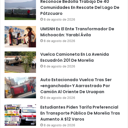
t
a
Reconoce Bedolla Trabajo De 40
e
c
Comunidades En Rescate Del Lago De
A
i
Pátzcuaro
P
o
8 de agosto de 2026
a
n
UMSNH Es El Ente Transformador De
l
e
Michoacán: Yarabí Ávila
a
s
8 de agosto de 2026
c
R
i
e
Vuelca Camioneta En La Avenida
o
l
Escuadrón 201 De Morelia
D
i
e
8 de agosto de 2026
g
G
i
o
o
Auto Estacionado Vuelca Tras Ser
b
s
«enganchado» Y Aarrastrado Por
i
a
Camión Al Oriente De Uruapan
e
s
8 de agosto de 2026
r
T
Estudiantes Piden Tarifa Preferencial
n
r
En Transporte Público De Morelia Tras
o
a
Aumento A $12 Varos
P
b
8 de agosto de 2026
o
a