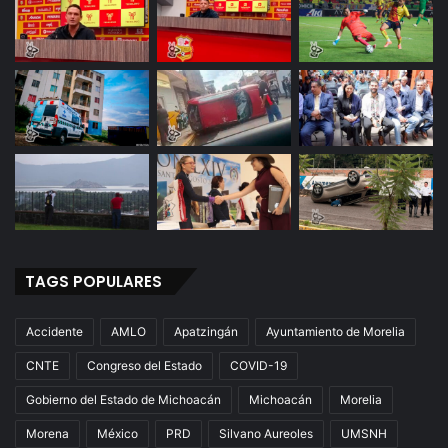
i
ó
n
D
e
L
a
P
a
z
TAGS POPULARES
Accidente
AMLO
Apatzingán
Ayuntamiento de Morelia
CNTE
Congreso del Estado
COVID-19
Gobierno del Estado de Michoacán
Michoacán
Morelia
Morena
México
PRD
Silvano Aureoles
UMSNH