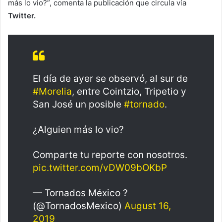
más lo vio?”, comenta la publicación que circula vía
Twitter.
El día de ayer se observó, al sur de
#Morelia
, entre Cointzio, Tripetio y
San José un posible
#tornado
.
¿Alguien más lo vio?
Comparte tu reporte con nosotros.
pic.twitter.com/vDW09bOKbP
— Tornados México ?️
(@TornadosMexico)
August 16,
2019