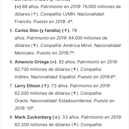
(=)
.69 años.
Patrimonio en 2019
: 76.000 millones de
dólares (↑).
Compañía
: LVMH.
Nacionalidad
:
Francés.
Puesto en 2018
:
4º
.
Carlos Slim (y familia) (↑)
. 78
años.
Patrimonio en 2019
: 64.000 millones de
dólares (
↑
).
Compañía
: América Móvil.
Nacionalidad
:
Mexicano.
Puesto en 2018
:
7º
.
Amancio Ortega (=)
. 82 años.
Patrimonio en 2019
:
62.700 millones de dólares (
↑
).
Compañía
:
Inditex.
Nacionalidad
: Español.
Puesto en 2018
:
6º
.
Larry Ellison (↑)
. 73 años.
Patrimonio en 2019
:
62.500 millones de dólares (
↑
).
Compañía
:
Oracle.
Nacionalidad
: Estadounidense.
Puesto en
2018: 10
º.
Mark Zuckerberg (↓)
. 33 años.
Patrimonio en 2019
:
62.300 millones de dólares (
↑
).
Compañía
: