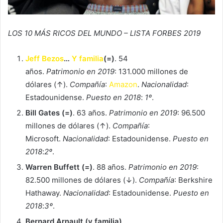
LOS 10 MÁS RICOS DEL MUNDO – LISTA FORBES 2019
Jeff Bezos
…
Y familia
(=)
. 54
años.
Patrimonio en 2019
: 131.000 millones de
dólares (↑).
Compañía
:
Amazon
.
Nacionalidad
:
Estadounidense.
Puesto en 2018
:
1º
.
Bill Gates (=)
. 63 años.
Patrimonio en 2019
: 96.500
millones de dólares (↑).
Compañía
:
Microsoft.
Nacionalidad
: Estadounidense.
Puesto en
2018
:
2º
.
Warren Buffett (=)
. 88 años.
Patrimonio en 2019
:
82.500 millones de dólares (↓).
Compañía
: Berkshire
Hathaway.
Nacionalidad
: Estadounidense.
Puesto en
2018
:
3º
.
Bernard Arnault (y familia)