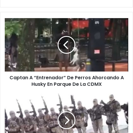
C
a
p
t
a
n
A
“
E
Captan A “Entrenador” De Perros Ahorcando A
n
Husky En Parque De La CDMX
t
r
e
#
n
V
a
i
d
d
o
e
r
o