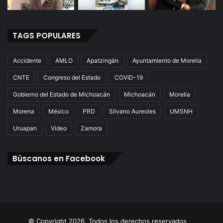
TAGS POPULARES
Accidente
AMLO
Apatzingán
Ayuntamiento de Morelia
CNTE
Congreso del Estado
COVID-19
Gobierno del Estado de Michoacán
Michoacán
Morelia
Morena
México
PRD
Silvano Aureoles
UMSNH
Uruapan
Video
Zamora
Búscanos en Facebook
© Copyright 2026. Todos los derechos reservados