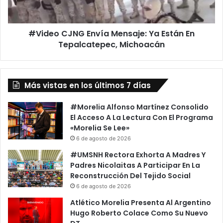
”
C
D
J
e
N
P
#Video CJNG Envía Mensaje: Ya Están En
G
e
Tepalcatepec, Michoacán
E
r
n
r
v
o
í
s
Más vistas en los últimos 7 días
a
A
M
h
e
#Morelia Alfonso Martínez Consolido
o
n
El Acceso A La Lectura Con El Programa
r
s
«Morelia Se Lee»
c
a
6 de agosto de 2026
a
j
#UMSNH Rectora Exhorta A Madres Y
n
e
Padres Nicolaitas A Participar En La
d
:
Reconstrucción Del Tejido Social
o
Y
6 de agosto de 2026
A
a
H
E
Atlético Morelia Presenta Al Argentino
u
s
Hugo Roberto Colace Como Su Nuevo
s
t