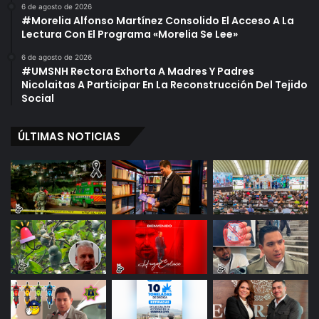
o
6 de agosto de 2026
#Morelia Alfonso Martínez Consolido El Acceso A La
a
Lectura Con El Programa «Morelia Se Lee»
c
á
6 de agosto de 2026
n
#UMSNH Rectora Exhorta A Madres Y Padres
Nicolaitas A Participar En La Reconstrucción Del Tejido
Social
ÚLTIMAS NOTICIAS