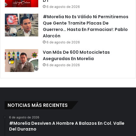
DT
k
á
6 de agosto de 2026
y
n
#Morelia No Es Válido Ni Permitiremos
E
E
Que Gente Tramite Placas De
n
n
Guerrero… Hasta En Farmacias!: Pablo
P
T
Alarcón
a
e
6 de agosto de 2026
r
p
q
a
Van Más De 600 Motocicletas
u
l
Aseguradas En Morelia
e
c
6 de agosto de 2026
D
a
e
t
L
e
a
p
C
e
D
c
NOTICIAS MÁS RECIENTES
M
,
X
M
6 de agosto de 2026
i
#Morelia Desviven A Hombre A Balazos En Col. Valle
c
Del Durazno
h