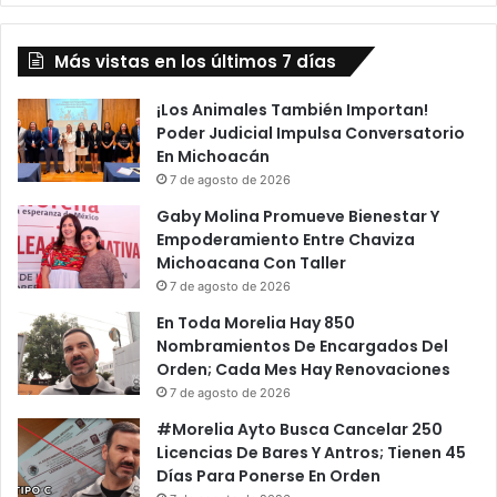
s
…
P
H
o
Más vistas en los últimos 7 días
a
r
l
M
Y
¡Los Animales También Importan!
a
L
Poder Judicial Impulsa Conversatorio
n
o
En Michoacán
o
i
7 de agosto de 2026
s
s
Gaby Molina Promueve Bienestar Y
e
S
Empoderamiento Entre Chaviza
a
e
Michoacana Con Taller
r
R
7 de agosto de 2026
A
e
C
e
En Toda Morelia Hay 850
h
n
Nombramientos De Encargados Del
a
c
Orden; Cada Mes Hay Renovaciones
v
u
7 de agosto de 2026
a
e
#Morelia Ayto Busca Cancelar 250
C
n
Licencias De Bares Y Antros; Tienen 45
u
t
Días Para Ponerse En Orden
a
r