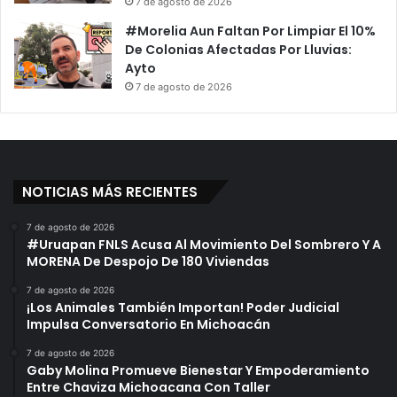
7 de agosto de 2026
n
a
d
n
#Morelia Aun Faltan Por Limpiar El 10%
o
D
De Colonias Afectadas Por Lluvias:
E
e
Ayto
r
s
7 de agosto de 2026
a
p
T
u
r
é
a
s
s
D
l
NOTICIAS MÁS RECIENTES
e
a
M
d
u
7 de agosto de 2026
#Uruapan FNLS Acusa Al Movimiento Del Sombrero Y A
a
c
MORENA De Despojo De 180 Viviendas
d
h
a
o
7 de agosto de 2026
E
s
¡Los Animales También Importan! Poder Judicial
n
A
Impulsa Conversatorio En Michoacán
A
ñ
7 de agosto de 2026
m
o
Gaby Molina Promueve Bienestar Y Empoderamiento
b
s
Entre Chaviza Michoacana Con Taller
u