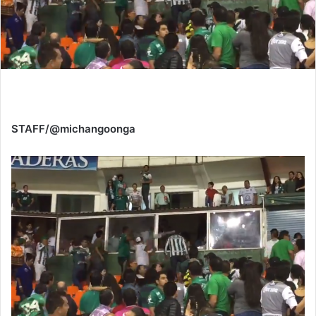
STAFF/@michangoonga