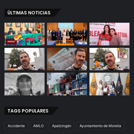
l
a
ÚLTIMAS NOTICIAS
n
c
i
a
TAGS POPULARES
Accidente
AMLO
Apatzingán
Ayuntamiento de Morelia