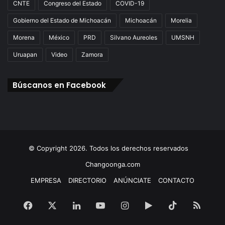
CNTE
Congreso del Estado
COVID-19
Gobierno del Estado de Michoacán
Michoacán
Morelia
Morena
México
PRD
Silvano Aureoles
UMSNH
Uruapan
Video
Zamora
Búscanos en Facebook
© Copyright 2026. Todos los derechos reservados
Changoonga.com
EMPRESA
DIRECTORIO
ANÚNCIATE
CONTACTO
Facebook
X
LinkedIn
YouTube
Instagram
Google
TikTok
RSS