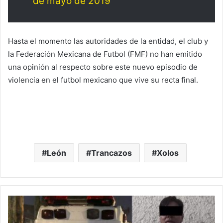
de mayo de 2019
Hasta el momento las autoridades de la entidad, el club y
la Federación Mexicana de Futbol (FMF) no han emitido
una opinión al respecto sobre este nuevo episodio de
violencia en el futbol mexicano que vive su recta final.
León
Trancazos
Xolos
#
C
D