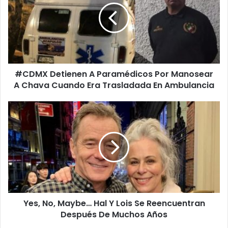
M
X
D
e
t
i
#CDMX Detienen A Paramédicos Por Manosear
e
A Chava Cuando Era Trasladada En Ambulancia
n
e
n
Y
A
e
P
s
a
,
r
N
a
o
m
,
é
M
d
a
i
Yes, No, Maybe… Hal Y Lois Se Reencuentran
y
c
Después De Muchos Años
b
o
e