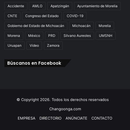
Accidente
AMLO
Apatzingán
Ayuntamiento de Morelia
CNTE
Congreso del Estado
COVID-19
Gobierno del Estado de Michoacán
Michoacán
Morelia
Morena
México
PRD
Silvano Aureoles
UMSNH
Uruapan
Video
Zamora
Búscanos en Facebook
© Copyright 2026. Todos los derechos reservados
Changoonga.com
EMPRESA
DIRECTORIO
ANÚNCIATE
CONTACTO