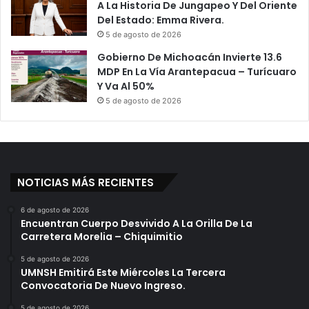
A La Historia De Jungapeo Y Del Oriente
d
s
Del Estado: Emma Rivera.
e
A
A
5 de agosto de 2026
u
y
x
Gobierno De Michoacán Invierte 13.6
u
i
MDP En La Vía Arantepacua – Turícuaro
n
l
Y Va Al 50%
t
i
5 de agosto de 2026
a
o
m
s
i
P
e
o
n
r
t
NOTICIAS MÁS RECIENTES
L
o
a
e
C
6 de agosto de 2026
Encuentran Cuerpo Desvivido A La Orilla De La
s
l
Carretera Morelia – Chiquimitio
m
í
a
n
5 de agosto de 2026
n
i
UMNSH Emitirá Este Miércoles La Tercera
d
c
Convocatoria De Nuevo Ingreso.
a
a
5 de agosto de 2026