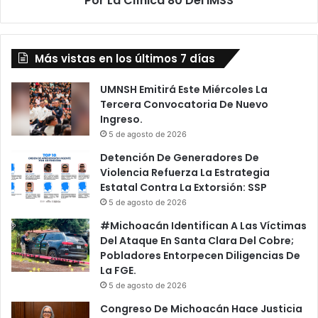
Por La Clínica 80 Del IMSS
s
a
e
n
n
o
v
Más vistas en los últimos 7 días
A
e
l
n
N
UMNSH Emitirá Este Miércoles La
e
o
Tercera Convocatoria De Nuevo
n
R
Ingreso.
a
e
5 de agosto de 2026
d
c
Detención De Generadores De
a
i
Violencia Refuerza La Estrategia
s
b
Estatal Contra La Extorsión: SSP
:
i
5 de agosto de 2026
S
r
o
P
#Michoacán Identifican A Las Víctimas
l
r
Del Ataque En Santa Clara Del Cobre;
u
i
Pobladores Entorpecen Diligencias De
c
m
La FGE.
i
e
5 de agosto de 2026
ó
r
Congreso De Michoacán Hace Justicia
n
o