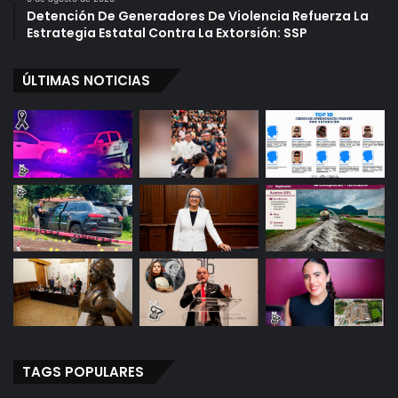
r
8
Detención De Generadores De Violencia Refuerza La
a
0
Estrategia Estatal Contra La Extorsión: SSP
l
D
a
e
p
ÚLTIMAS NOTICIAS
l
e
I
r
M
r
S
e
S
r
a
TAGS POPULARES