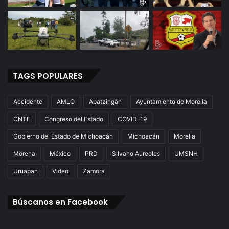
TAGS POPULARES
Accidente
AMLO
Apatzingán
Ayuntamiento de Morelia
CNTE
Congreso del Estado
COVID-19
Gobierno del Estado de Michoacán
Michoacán
Morelia
Morena
México
PRD
Silvano Aureoles
UMSNH
Uruapan
Video
Zamora
Búscanos en Facebook