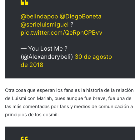
@belindapop
@DiegoBoneta
@serieluismiguel
?
pic.twitter.com/QeRpnCPBvv
— You Lost Me ?
(@Alexanderybeli)
30 de agosto
de 2018
Otra cosa que esperan los fans es la historia de la relación
de Luismi con Mariah, pues aunque fue breve, fue una de
las más comentadas por fans y medios de comunicación a
principios de los dosmil: