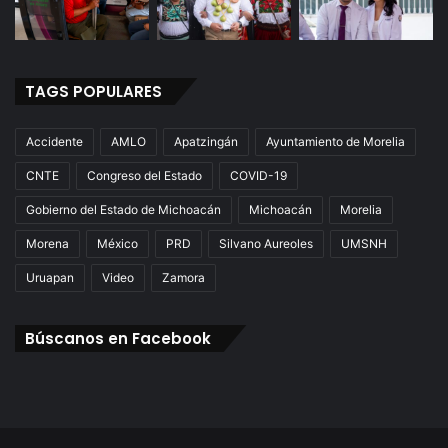
TAGS POPULARES
Accidente
AMLO
Apatzingán
Ayuntamiento de Morelia
CNTE
Congreso del Estado
COVID-19
Gobierno del Estado de Michoacán
Michoacán
Morelia
Morena
México
PRD
Silvano Aureoles
UMSNH
Uruapan
Video
Zamora
Búscanos en Facebook