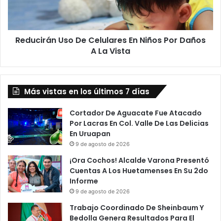
e
r
C
á
a
n
m
Reducirán Uso De Celulares En Niños Por Daños
U
i
A La Vista
s
ó
o
n
D
Y
e
C
Más vistas en los últimos 7 días
C
a
e
r
l
Cortador De Aguacate Fue Atacado
r
u
Por Lacras En Col. Valle De Las Delicias
o
l
En Uruapan
D
a
9 de agosto de 2026
e
r
¡Ora Cochos! Alcalde Varona Presentó
j
e
Cuentas A Los Huetamenses En Su 2do
a
s
Informe
6
E
9 de agosto de 2026
H
n
e
N
Trabajo Coordinado De Sheinbaum Y
r
i
Bedolla Genera Resultados Para El