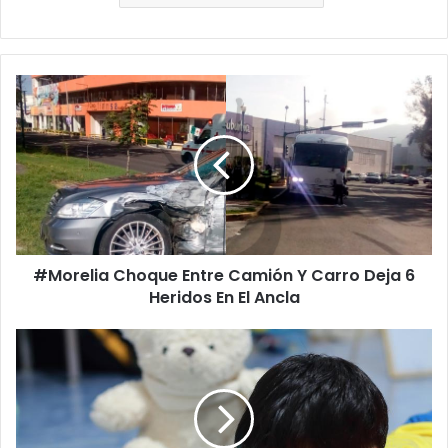
#
M
o
r
e
l
i
a
C
#Morelia Choque Entre Camión Y Carro Deja 6
h
Heridos En El Ancla
o
q
u
R
e
e
E
d
n
u
t
c
r
i