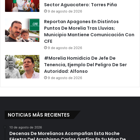
i
ñ
Sector Aguacatero: Torres Piña
d
o
9 de agosto de 2026
o
s
Reportan Apagones En Distintos
s
P
Puntos De Morelia Tras Lluvias;
E
o
Municipio Mantiene Comunicación Con
n
r
CFE
E
D
9 de agosto de 2026
l
a
A
ñ
#Morelia Homidicio De Jefe De
n
o
Tenencia, Ejemplo Del Peligro De Ser
c
s
Autoridad: Alfonso
l
A
9 de agosto de 2026
a
L
a
V
i
s
NOTICIAS MÁS RECIENTES
t
a
10 de agosto de 2026
Decenas De Morelianos Acompañan Esta Noche
Féretro Del Arzobispo Carlos Garfías En Su Misa De