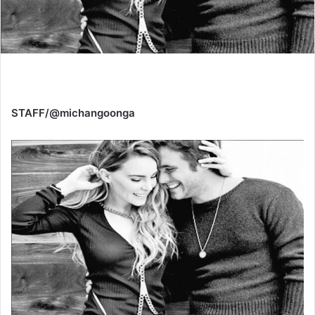
STAFF/@michangoonga