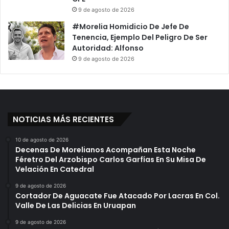
D
c
9 de agosto de 2026
e
i
c
#Morelia Homidicio De Jefe De
o
l
Tenencia, Ejemplo Del Peligro De Ser
n
a
Autoridad: Alfonso
a
r
9 de agosto de 2026
r
a
s
A
e
l
f
e
r
r
e
NOTICIAS MÁS RECIENTES
t
n
a
t
R
10 de agosto de 2026
Decenas De Morelianos Acompañan Esta Noche
e
o
Féretro Del Arzobispo Carlos Garfías En Su Misa De
a
j
Velación En Catedral
r
a
a
Y
9 de agosto de 2026
m
R
Cortador De Aguacate Fue Atacado Por Lacras En Col.
p
e
Valle De Las Delicias En Uruapan
a
i
9 de agosto de 2026
y
t