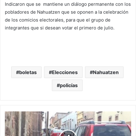
Indicaron que se mantiene un diálogo permanente con los
pobladores de Nahuatzen que se oponen a la celebración
de los comicios electorales, para que el grupo de
integrantes que si desean votar el primero de julio.
boletas
Elecciones
Nahuatzen
policías
#
D
e
n