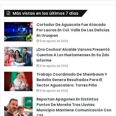
o
e
n
n
V
Más vistas en los últimos 7 días
t
e
e
r
:
Cortador De Aguacate Fue Atacado
g
C
Por Lacras En Col. Valle De Las Delicias
*
o
En Uruapan
s
n
9 de agosto de 2026
q
c
¡Ora Cochos! Alcalde Varona Presentó
u
e
Cuentas A Los Huetamenses En Su 2do
e
j
Informe
n
o
9 de agosto de 2026
o
P
p
u
Trabajo Coordinado De Sheinbaum Y
o
r
Bedolla Genera Resultados Para El
d
é
Sector Aguacatero: Torres Piña
í
p
9 de agosto de 2026
a
e
Reportan Apagones En Distintos
e
c
Puntos De Morelia Tras Lluvias;
s
h
Municipio Mantiene Comunicación Con
t
a
CFE
a