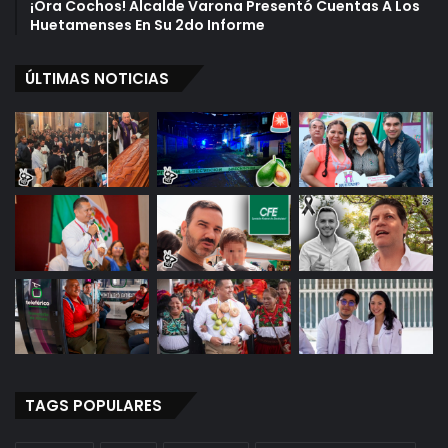
¡Ora Cochos! Alcalde Varona Presentó Cuentas A Los
l
e
Huetamenses En Su 2do Informe
e
r
v
a
a
ÚLTIMAS NOTICIAS
“
l
N
i
o
ó
H
a
b
r
á
E
l
e
c
c
i
o
n
TAGS POPULARES
e
s