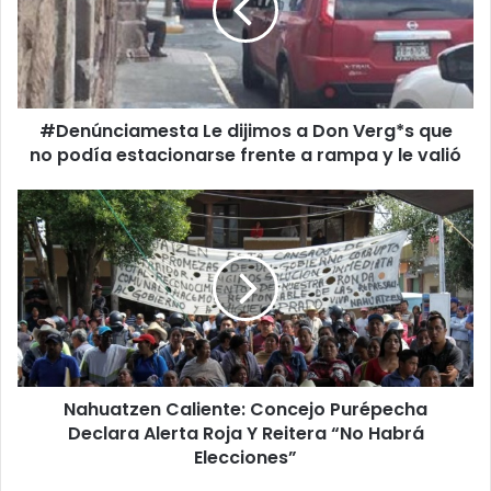
ú
n
c
i
a
#Denúnciamesta Le dijimos a Don Verg*s que
m
no podía estacionarse frente a rampa y le valió
e
s
t
N
a
a
L
h
e
u
d
a
i
t
j
z
i
e
m
n
o
Nahuatzen Caliente: Concejo Purépecha
C
s
Declara Alerta Roja Y Reitera “No Habrá
a
a
l
Elecciones”
D
i