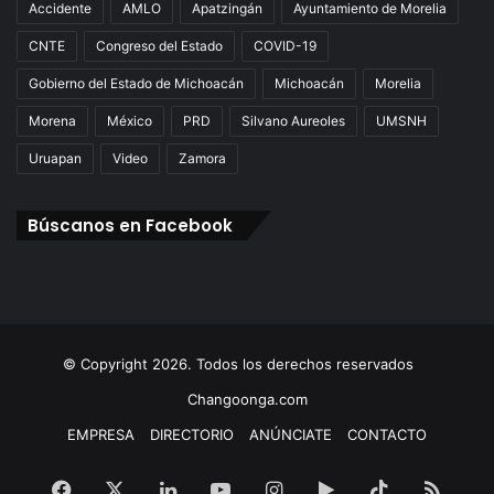
”
Accidente
AMLO
Apatzingán
Ayuntamiento de Morelia
CNTE
Congreso del Estado
COVID-19
Gobierno del Estado de Michoacán
Michoacán
Morelia
Morena
México
PRD
Silvano Aureoles
UMSNH
Uruapan
Video
Zamora
Búscanos en Facebook
© Copyright 2026. Todos los derechos reservados
Changoonga.com
EMPRESA
DIRECTORIO
ANÚNCIATE
CONTACTO
Facebook
X
LinkedIn
YouTube
Instagram
Google
TikTok
RSS