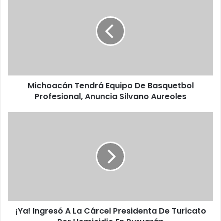
i
c
h
o
a
c
á
n
Michoacán Tendrá Equipo De Basquetbol
T
Profesional, Anuncia Silvano Aureoles
e
n
d
¡
r
Y
á
a
E
!
q
I
u
n
i
g
p
r
o
e
D
¡Ya! Ingresó A La Cárcel Presidenta De Turicato
s
e
ó