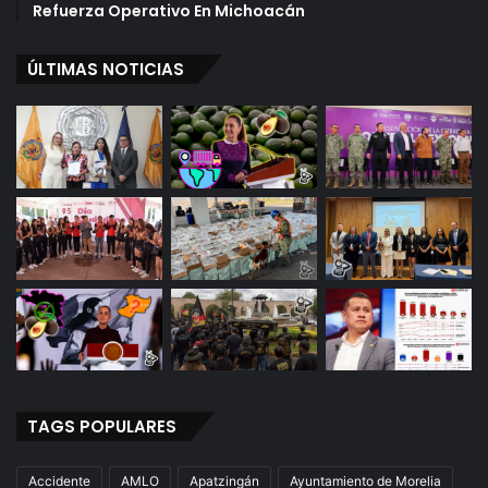
e
n
Refuerza Operativo En Michoacán
s
P
u
ÚLTIMAS NOTICIAS
r
u
a
r
á
n
TAGS POPULARES
Accidente
AMLO
Apatzingán
Ayuntamiento de Morelia