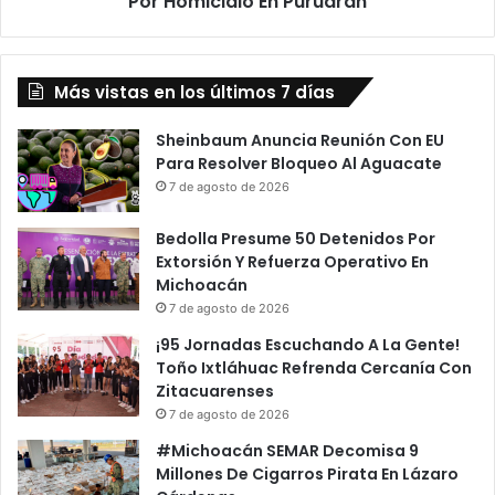
Por Homicidio En Puruarán
B
A
a
L
s
a
q
Más vistas en los últimos 7 días
C
u
á
e
r
Sheinbaum Anuncia Reunión Con EU
t
c
Para Resolver Bloqueo Al Aguacate
b
e
7 de agosto de 2026
o
l
l
P
Bedolla Presume 50 Detenidos Por
P
r
Extorsión Y Refuerza Operativo En
r
e
Michoacán
o
s
7 de agosto de 2026
f
i
¡95 Jornadas Escuchando A La Gente!
e
d
Toño Ixtláhuac Refrenda Cercanía Con
s
e
Zitacuarenses
i
n
o
7 de agosto de 2026
t
n
a
#Michoacán SEMAR Decomisa 9
a
D
Millones De Cigarros Pirata En Lázaro
l
e