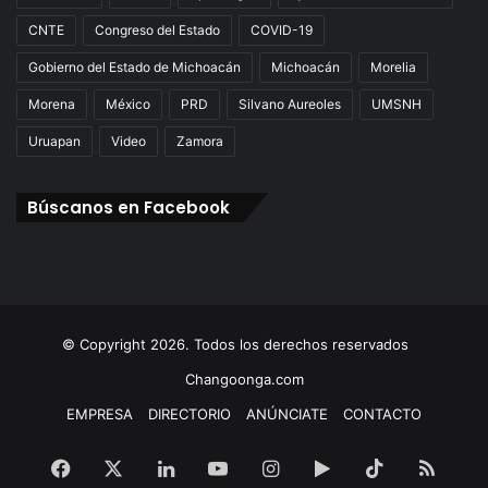
CNTE
Congreso del Estado
COVID-19
Gobierno del Estado de Michoacán
Michoacán
Morelia
Morena
México
PRD
Silvano Aureoles
UMSNH
Uruapan
Video
Zamora
Búscanos en Facebook
© Copyright 2026. Todos los derechos reservados
Changoonga.com
EMPRESA
DIRECTORIO
ANÚNCIATE
CONTACTO
Facebook
X
LinkedIn
YouTube
Instagram
Google
TikTok
RSS