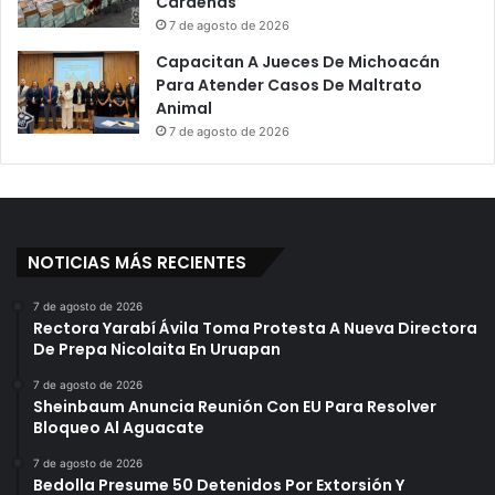
Cárdenas
,
T
7 de agosto de 2026
A
u
n
Capacitan A Jueces De Michoacán
r
u
Para Atender Casos De Maltrato
i
n
Animal
c
c
a
7 de agosto de 2026
i
t
a
o
S
P
i
o
l
r
NOTICIAS MÁS RECIENTES
v
H
a
o
7 de agosto de 2026
n
m
Rectora Yarabí Ávila Toma Protesta A Nueva Directora
o
i
De Prepa Nicolaita En Uruapan
A
c
u
i
7 de agosto de 2026
Sheinbaum Anuncia Reunión Con EU Para Resolver
r
d
Bloqueo Al Aguacate
e
i
o
o
7 de agosto de 2026
l
E
Bedolla Presume 50 Detenidos Por Extorsión Y