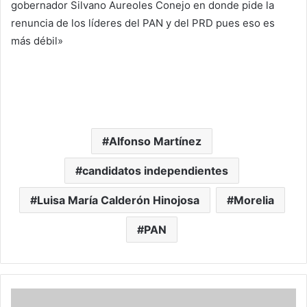
gobernador Silvano Aureoles Conejo en donde pide la
renuncia de los líderes del PAN y del PRD pues eso es
más débil»
Alfonso Martínez
candidatos independientes
Luisa María Calderón Hinojosa
Morelia
PAN
M