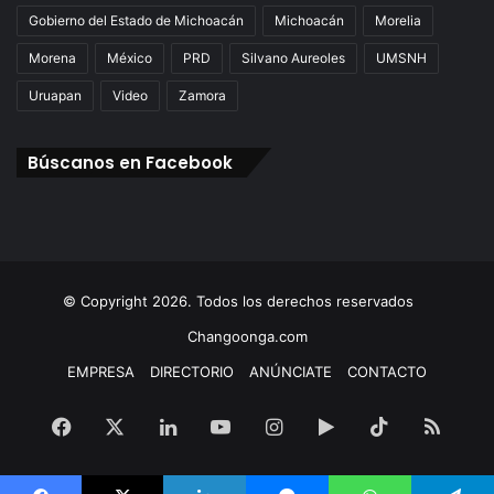
Gobierno del Estado de Michoacán
Michoacán
Morelia
Morena
México
PRD
Silvano Aureoles
UMSNH
Uruapan
Video
Zamora
Búscanos en Facebook
© Copyright 2026. Todos los derechos reservados
Changoonga.com
EMPRESA
DIRECTORIO
ANÚNCIATE
CONTACTO
Facebook
X
LinkedIn
YouTube
Instagram
Google
TikTok
RSS
Play