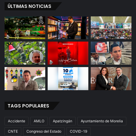
n
ÚLTIMAS NOTICIAS
i
z
a
TAGS POPULARES
Accidente
AMLO
Apatzingán
Ayuntamiento de Morelia
CNTE
Congreso del Estado
COVID-19