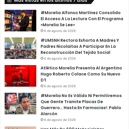
Más vistas en los últimos 7 días
s
r
i
e
#Morelia Alfonso Martínez Consolido
d
e
El Acceso A La Lectura Con El Programa
e
E
«Morelia Se Lee»
n
n
6 de agosto de 2026
c
E
#UMSNH Rectora Exhorta A Madres Y
i
l
Padres Nicolaitas A Participar En La
a
E
Reconstrucción Del Tejido Social
D
v
6 de agosto de 2026
e
a
L
n
Atlético Morelia Presenta Al Argentino
a
g
Hugo Roberto Colace Como Su Nuevo
R
e
DT
e
l
6 de agosto de 2026
p
i
#Morelia No Es Válido Ni Permitiremos
ú
o
Que Gente Tramite Placas De
b
P
Guerrero… Hasta En Farmacias!: Pablo
l
e
Alarcón
i
c
6 de agosto de 2026
c
a
a
d