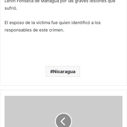
Lenin Fonseca de Managua por las graves lesiones que
sufrió.
El esposo de la víctima fue quien identificó a los
responsables de este crimen.
Nicaragua
“
S
í
Q
u