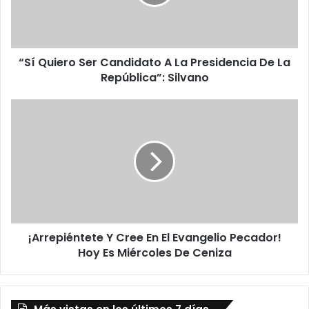
i
e
r
o
“Sí Quiero Ser Candidato A La Presidencia De La
S
República”: Silvano
e
r
C
¡
a
A
n
r
d
r
i
e
d
p
a
i
t
é
o
n
A
¡Arrepiéntete Y Cree En El Evangelio Pecador!
t
L
Hoy Es Miércoles De Ceniza
e
a
t
P
e
r
Y
e
C