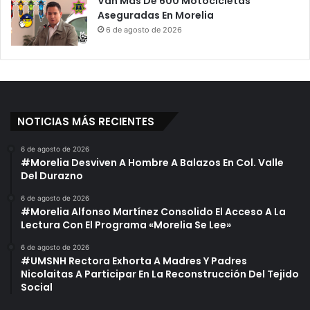
Van Más De 600 Motocicletas
”
o
Aseguradas En Morelia
:
r
6 de agosto de 2026
S
!
i
H
l
o
v
y
a
E
n
s
NOTICIAS MÁS RECIENTES
o
M
i
6 de agosto de 2026
é
#Morelia Desviven A Hombre A Balazos En Col. Valle
r
Del Durazno
c
o
6 de agosto de 2026
#Morelia Alfonso Martínez Consolido El Acceso A La
l
Lectura Con El Programa «Morelia Se Lee»
e
s
6 de agosto de 2026
D
#UMSNH Rectora Exhorta A Madres Y Padres
e
Nicolaitas A Participar En La Reconstrucción Del Tejido
C
Social
e