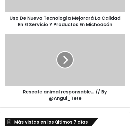
e
v
Uso De Nueva Tecnología Mejorará La Calidad
a
En El Servicio Y Productos En Michoacán
T
e
c
R
n
e
o
s
l
c
o
a
g
t
í
e
a
a
M
n
e
Rescate animal responsable... // By
i
j
@Angui_Tete
m
o
a
r
l
a
r
r
Más vistas en los últimos 7 días
e
á
s