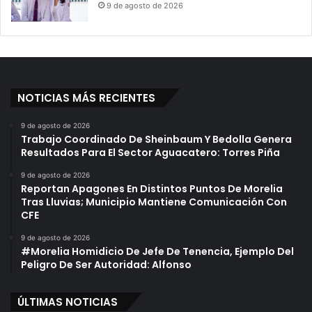
Y
_
9 de agosto de 2026
P
T
r
e
o
t
d
e
u
c
NOTICIAS MÁS RECIENTES
t
o
9 de agosto de 2026
s
Trabajo Coordinado De Sheinbaum Y Bedolla Genera
E
Resultados Para El Sector Aguacatero: Torres Piña
n
9 de agosto de 2026
M
Reportan Apagones En Distintos Puntos De Morelia
i
Tras Lluvias; Municipio Mantiene Comunicación Con
c
CFE
h
o
9 de agosto de 2026
#Morelia Homidicio De Jefe De Tenencia, Ejemplo Del
a
Peligro De Ser Autoridad: Alfonso
c
á
n
ÚLTIMAS NOTICIAS