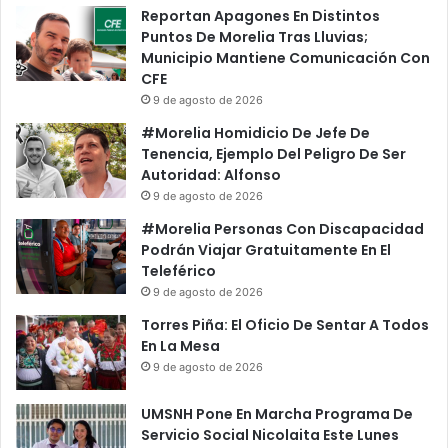
L
p
Reportan Apagones En Distintos
a
o
Puntos De Morelia Tras Lluvias;
C
n
Municipio Mantiene Comunicación Con
a
s
CFE
l
a
9 de agosto de 2026
i
b
#Morelia Homidicio De Jefe De
d
l
Tenencia, Ejemplo Del Peligro De Ser
a
e
Autoridad: Alfonso
d
.
9 de agosto de 2026
E
.
n
.
#Morelia Personas Con Discapacidad
E
/
Podrán Viajar Gratuitamente En El
l
/
Teleférico
S
B
9 de agosto de 2026
e
y
Torres Piña: El Oficio De Sentar A Todos
r
@
En La Mesa
v
A
9 de agosto de 2026
i
n
c
g
i
UMSNH Pone En Marcha Programa De
u
o
Servicio Social Nicolaita Este Lunes
i