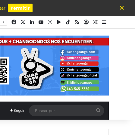
×
ear
Permitir
Powered by SendPulse
Facebook
X
LinkedIn
YouTube
Instagram
Google Play
TikTok
RSS
Acceso
Publicación al a
Barra lateral
Buscar
Seguir
por