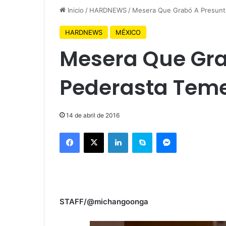
Inicio
/
HARDNEWS
/
Mesera Que Grabó A Presunt
HARDNEWS
MÉXICO
Mesera Que Gra
Pederasta Teme
14 de abril de 2016
Facebook
X
LinkedIn
Skype
Messenger
STAFF/@michangoonga