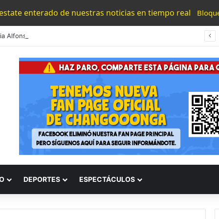
 estate enterado de nuestras noticias en tiempo real
Bloqu
#Morelia Alfonso Martínez Consolido El Acceso A La Lectura Con El Programa «Morelia Se Lee»
O
DEPORTES
ESPECTÁCULOS