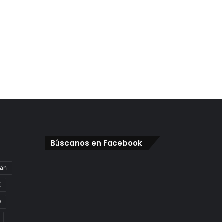
Búscanos en Facebook
gán
E
9