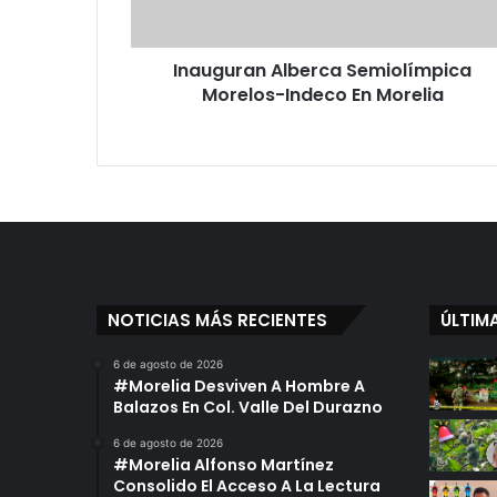
a
n
Inauguran Alberca Semiolímpica
A
Morelos-Indeco En Morelia
l
b
e
r
c
a
S
e
m
i
NOTICIAS MÁS RECIENTES
ÚLTIM
o
l
6 de agosto de 2026
í
#Morelia Desviven A Hombre A
m
Balazos En Col. Valle Del Durazno
p
i
6 de agosto de 2026
#Morelia Alfonso Martínez
c
Consolido El Acceso A La Lectura
a