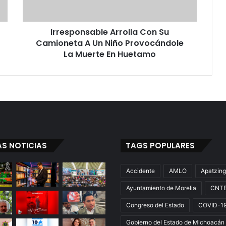
n
s
Irresponsable Arrolla Con Su
a
Camioneta A Un Niño Provocándole
b
l
La Muerte En Huetamo
e
A
r
r
o
l
l
a
AS NOTICIAS
TAGS POPULARES
C
o
n
Accidente
AMLO
Apatzin
S
Ayuntamiento de Morelia
CNT
u
C
Congreso del Estado
COVID-1
a
m
Gobierno del Estado de Michoacán