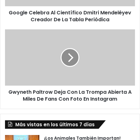
l
Google Celebra Al Científico Dmitri Mendeléyev
e
Creador De La Tabla Periódica
b
r
a
G
A
w
l
y
C
n
i
e
e
t
n
h
t
P
í
a
f
Gwyneth Paltrow Deja Con La Trompa Abierta A
l
i
Miles De Fans Con Foto En Instagram
t
c
r
o
o
D
w
m
Más vistas en los últimos 7 días
D
i
e
t
j
¡Los Animales También Importan!