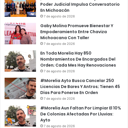
r
a
Poder Judicial Impulsa Conversatorio
i
C
En Michoacán
M
o
7 de agosto de 2026
e
n
Gaby Molina Promueve Bienestar Y
n
L
Empoderamiento Entre Chaviza
d
a
Michoacana Con Taller
e
T
7 de agosto de 2026
l
r
é
o
En Toda Morelia Hay 850
y
m
Nombramientos De Encargados Del
e
p
Orden; Cada Mes Hay Renovaciones
v
a
7 de agosto de 2026
C
A
#Morelia Ayto Busca Cancelar 250
r
b
Licencias De Bares Y Antros; Tienen 45
e
i
Días Para Ponerse En Orden
a
e
7 de agosto de 2026
d
r
o
t
#Morelia Aun Faltan Por Limpiar El 10%
r
a
De Colonias Afectadas Por Lluvias:
D
A
Ayto
e
M
7 de agosto de 2026