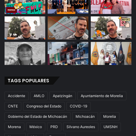
t
a
g
r
a
m
TAGS POPULARES
Accidente
AMLO
Apatzingán
Ayuntamiento de Morelia
CNTE
Congreso del Estado
COVID-19
Gobierno del Estado de Michoacán
Michoacán
Morelia
Morena
México
PRD
Silvano Aureoles
UMSNH