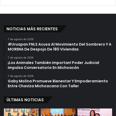
L
i
a
l
T
e
a
s
b
D
l
NOTICIAS MÁS RECIENTES
e
a
F
P
a
7 de agosto de 2026
#Uruapan FNLS Acusa Al Movimiento Del Sombrero Y A
e
n
MORENA De Despojo De 180 Viviendas
r
s
i
C
7 de agosto de 2026
ó
o
¡Los Animales También Importan! Poder Judicial
d
n
Impulsa Conversatorio En Michoacán
i
F
7 de agosto de 2026
c
o
Gaby Molina Promueve Bienestar Y Empoderamiento
a
t
Entre Chaviza Michoacana Con Taller
o
E
ÚLTIMAS NOTICIAS
n
I
n
s