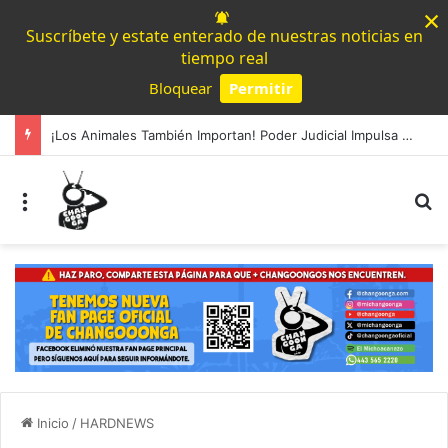
×
Suscríbete y estate enterado de nuestras noticias en
tiempo real
Bloquear
Permitir
Powered by SendPulse
¡Los Animales También Importan! Poder Judicial Impulsa Conversatorio En Michoacán
Menú
B
Inicio
/
HARDNEWS