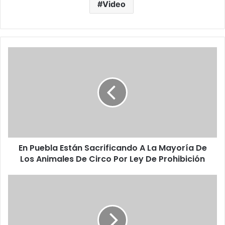
Video
E
n
P
u
e
b
l
a
E
En Puebla Están Sacrificando A La Mayoría De
s
Los Animales De Circo Por Ley De Prohibición
t
á
n
#
S
M
a
o
c
r
r
e