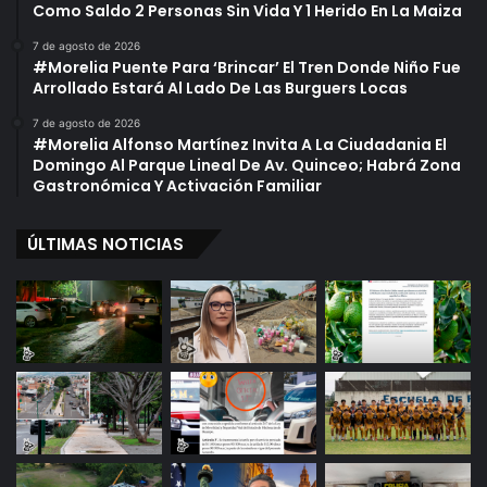
r
Como Saldo 2 Personas Sin Vida Y 1 Herido En La Maiza
y
e
D
E
7 de agosto de 2026
#Morelia Puente Para ‘Brincar’ El Tren Donde Niño Fue
e
l
Arrollado Estará Al Lado De Las Burguers Locas
P
L
r
i
7 de agosto de 2026
o
b
#Morelia Alfonso Martínez Invita A La Ciudadania El
h
r
Domingo Al Parque Lineal De Av. Quinceo; Habrá Zona
i
a
Gastronómica Y Activación Familiar
b
m
i
i
ÚLTIMAS NOTICIAS
c
e
i
n
ó
t
n
o