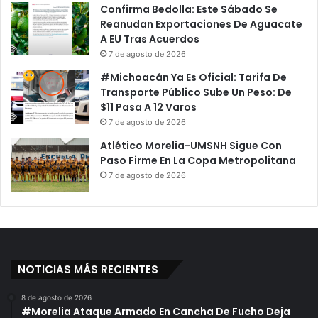
o
i
Confirma Bedolla: Este Sábado Se
s
o
Reanudan Exportaciones De Aguacate
A
n
A EU Tras Acuerdos
n
e
7 de agosto de 2026
i
t
#Michoacán Ya Es Oficial: Tarifa De
m
a
Transporte Público Sube Un Peso: De
a
D
$11 Pasa A 12 Varos
l
e
7 de agosto de 2026
e
s
s
c
Atlético Morelia-UMSNH Sigue Con
D
o
Paso Firme En La Copa Metropolitana
e
m
7 de agosto de 2026
C
p
i
u
r
e
c
s
o
t
P
a
NOTICIAS MÁS RECIENTES
o
S
r
o
8 de agosto de 2026
L
b
#Morelia Ataque Armado En Cancha De Fucho Deja
e