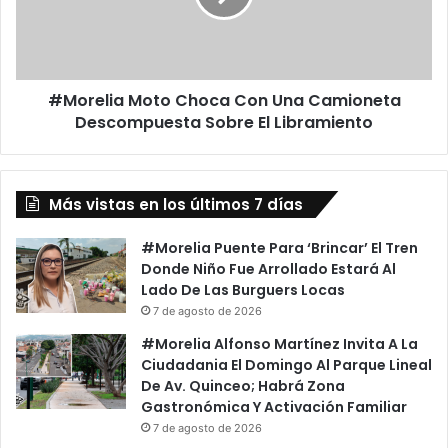
i
l
f
i
i
a
c
M
a
#Morelia Moto Choca Con Una Camioneta
o
n
Descompuesta Sobre El Libramiento
t
d
o
o
C
A
h
L
Más vistas en los últimos 7 días
o
a
c
M
a
#Morelia Puente Para ‘Brincar’ El Tren
a
C
Donde Niño Fue Arrollado Estará Al
y
o
Lado De Las Burguers Locas
o
n
7 de agosto de 2026
r
U
#Morelia Alfonso Martínez Invita A La
í
n
Ciudadania El Domingo Al Parque Lineal
a
a
De Av. Quinceo; Habrá Zona
D
C
Gastronómica Y Activación Familiar
e
a
7 de agosto de 2026
L
m