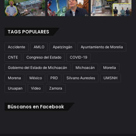
TAGS POPULARES
Accidente
AMLO
Apatzingán
Ayuntamiento de Morelia
CNTE
Congreso del Estado
COVID-19
Gobierno del Estado de Michoacán
Michoacán
Morelia
Morena
México
PRD
Silvano Aureoles
UMSNH
Uruapan
Video
Zamora
Búscanos en Facebook