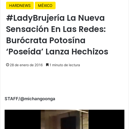
HARDNEWS
MÉXICO
#LadyBrujería La Nueva
Sensación En Las Redes:
Burócrata Potosína
‘Poseída’ Lanza Hechizos
28 de enero de 2016
1 minuto de lectura
STAFF/@michangoonga