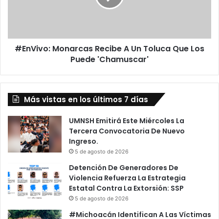
a
v
p
o
a
:
S
M
e
#EnVivo: Monarcas Recibe A Un Toluca Que Los
o
V
Puede 'Chamuscar'
n
u
a
e
r
l
c
v
Más vistas en los últimos 7 días
a
e
s
T
R
UMNSH Emitirá Este Miércoles La
T
e
Tercera Convocatoria De Nuevo
A
c
Ingreso.
3
i
5 de agosto de 2026
S
b
Detención De Generadores De
e
e
Violencia Refuerza La Estrategia
m
A
Estatal Contra La Extorsión: SSP
a
U
5 de agosto de 2026
n
n
a
T
#Michoacán Identifican A Las Víctimas