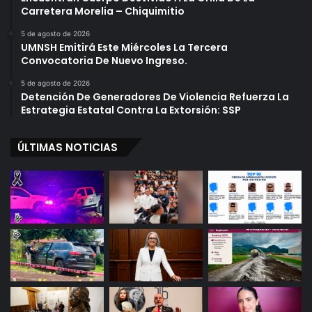
u
Carretera Morelia – Chiquimitio
s
c
5 de agosto de 2026
a
UMNSH Emitirá Este Miércoles La Tercera
r
Convocatoria De Nuevo Ingreso.
'
5 de agosto de 2026
Detención De Generadores De Violencia Refuerza La
Estrategia Estatal Contra La Extorsión: SSP
ÚLTIMAS NOTICIAS