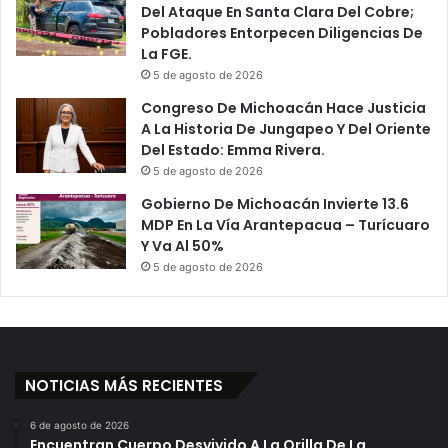
s
o
Del Ataque En Santa Clara Del Cobre;
D
l
Pobladores Entorpecen Diligencias De
e
u
La FGE.
S
c
5 de agosto de 2026
u
a
Congreso De Michoacán Hace Justicia
L
Q
A La Historia De Jungapeo Y Del Oriente
l
u
Del Estado: Emma Rivera.
e
e
5 de agosto de 2026
g
L
a
o
Gobierno De Michoacán Invierte 13.6
d
s
MDP En La Vía Arantepacua – Turícuaro
a
P
Y Va Al 50%
A
u
5 de agosto de 2026
M
e
é
d
x
e
i
'
c
C
o
NOTICIAS MÁS RECIENTES
h
a
m
6 de agosto de 2026
Encuentran Cuerpo Desvivido A La Orilla De La