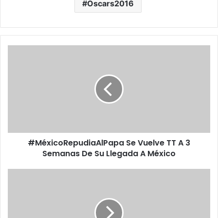
Oscars2016
#
M
é
x
i
c
o
R
e
#MéxicoRepudiaAlPapa Se Vuelve TT A 3
p
Semanas De Su Llegada A México
u
d
i
#
a
E
A
n
l
V
P
i