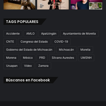
TAGS POPULARES
Accidente
AMLO
Apatzingán
Ayuntamiento de Morelia
CNTE
Congreso del Estado
COVID-19
Gobierno del Estado de Michoacán
Michoacán
Morelia
Morena
México
PRD
Silvano Aureoles
UMSNH
Uruapan
Video
Zamora
Búscanos en Facebook