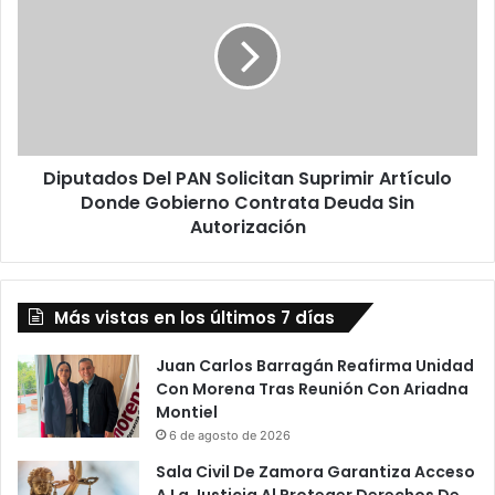
a
p
l
u
a
t
r
a
o
d
n
o
R
s
e
Diputados Del PAN Solicitan Suprimir Artículo
D
e
Donde Gobierno Contrata Deuda Sin
e
m
l
Autorización
p
P
l
A
a
N
c
Más vistas en los últimos 7 días
S
a
o
d
l
Juan Carlos Barragán Reafirma Unidad
o
i
Con Morena Tras Reunión Con Ariadna
S
c
Montiel
e
i
6 de agosto de 2026
L
t
Sala Civil De Zamora Garantiza Acceso
a
a
A La Justicia Al Proteger Derechos De