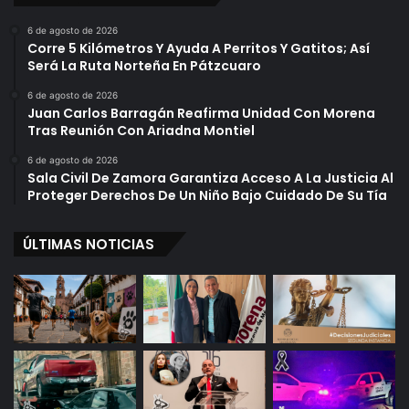
k
G
6 de agosto de 2026
e
o
Corre 5 Kilómetros Y Ayuda A Perritos Y Gatitos; Así
a
b
Será La Ruta Norteña En Pátzcuaro
n
i
d
e
6 de agosto de 2026
Juan Carlos Barragán Reafirma Unidad Con Morena
o
r
Tras Reunión Con Ariadna Montiel
E
n
n
o
6 de agosto de 2026
S
C
Sala Civil De Zamora Garantiza Acceso A La Justicia Al
e
o
Proteger Derechos De Un Niño Bajo Cuidado De Su Tía
s
n
i
t
ÚLTIMAS NOTICIAS
ó
r
n
a
t
a
D
e
u
d
a