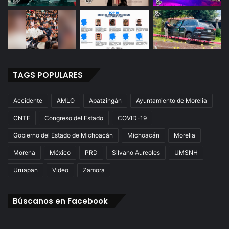
S
i
n
A
u
t
o
TAGS POPULARES
r
i
Accidente
AMLO
Apatzingán
Ayuntamiento de Morelia
z
a
CNTE
Congreso del Estado
COVID-19
c
i
Gobierno del Estado de Michoacán
Michoacán
Morelia
ó
Morena
México
PRD
Silvano Aureoles
UMSNH
n
Uruapan
Video
Zamora
Búscanos en Facebook