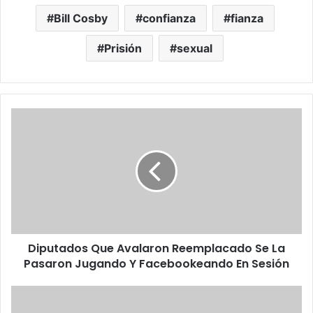
Bill Cosby
confianza
fianza
Prisión
sexual
D
i
p
u
t
a
d
o
s
Diputados Que Avalaron Reemplacado Se La
Q
Pasaron Jugando Y Facebookeando En Sesión
u
e
A
D
v
i