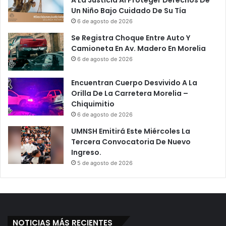
P
n
Un Niño Bajo Cuidado De Su Tía
a
S
6 de agosto de 2026
s
u
a
p
Se Registra Choque Entre Auto Y
r
r
Camioneta En Av. Madero En Morelia
o
i
6 de agosto de 2026
n
m
J
i
Encuentran Cuerpo Desvivido A La
u
r
Orilla De La Carretera Morelia –
g
A
Chiquimitio
a
r
6 de agosto de 2026
n
t
d
í
UMNSH Emitirá Este Miércoles La
o
c
Tercera Convocatoria De Nuevo
Y
u
Ingreso.
F
l
5 de agosto de 2026
a
o
c
D
e
o
b
n
o
d
NOTICIAS MÁS RECIENTES
o
e