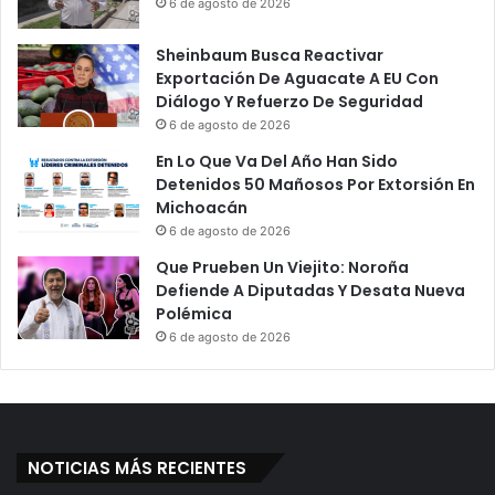
6 de agosto de 2026
n
e
ú
D
Sheinbaum Busca Reactivar
a
e
Exportación De Aguacate A EU Con
n
N
Diálogo Y Refuerzo De Seguridad
S
o
6 de agosto de 2026
e
r
c
m
En Lo Que Va Del Año Han Sido
u
a
Detenidos 50 Mañosos Por Extorsión En
e
l
Michoacán
s
i
6 de agosto de 2026
t
s
Que Prueben Un Viejito: Noroña
r
t
Defiende A Diputadas Y Desata Nueva
a
a
Polémica
n
s
6 de agosto de 2026
d
D
o
e
C
t
a
e
m
n
i
i
NOTICIAS MÁS RECIENTES
o
d