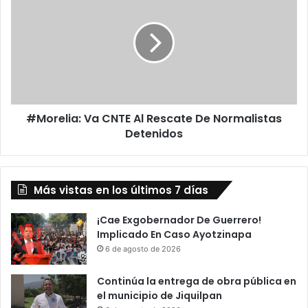
c
M
i
o
o
r
n
e
e
l
s
i
N
a
o
:
r
#Morelia: Va CNTE Al Rescate De Normalistas
V
m
Detenidos
a
a
C
l
N
i
T
s
Más vistas en los últimos 7 días
E
t
A
a
l
¡Cae Exgobernador De Guerrero!
s
R
Implicado En Caso Ayotzinapa
C
e
6 de agosto de 2026
o
s
n
c
Continúa la entrega de obra pública en
t
a
el municipio de Jiquilpan
i
t