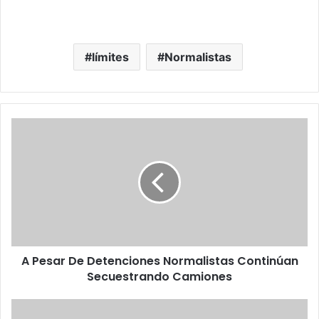
límites
Normalistas
A
P
e
s
a
r
D
e
D
A Pesar De Detenciones Normalistas Continúan
e
Secuestrando Camiones
t
e
n
#