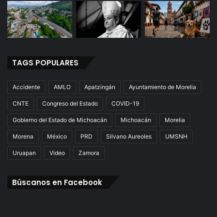
TAGS POPULARES
Accidente
AMLO
Apatzingán
Ayuntamiento de Morelia
CNTE
Congreso del Estado
COVID-19
Gobierno del Estado de Michoacán
Michoacán
Morelia
Morena
México
PRD
Silvano Aureoles
UMSNH
Uruapan
Video
Zamora
Búscanos en Facebook