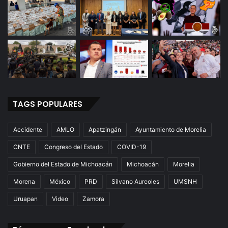
o
t
a
)
:
E
P
N
TAGS POPULARES
Accidente
AMLO
Apatzingán
Ayuntamiento de Morelia
CNTE
Congreso del Estado
COVID-19
Gobierno del Estado de Michoacán
Michoacán
Morelia
Morena
México
PRD
Silvano Aureoles
UMSNH
Uruapan
Video
Zamora