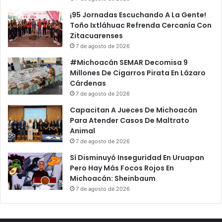
s
e
¡95 Jornadas Escuchando A La Gente!
t
C
Toño Ixtláhuac Refrenda Cercanía Con
e
o
Zitacuarenses
A
n
7 de agosto de 2026
G
f
o
u
#Michoacán SEMAR Decomisa 9
b
n
Millones De Cigarros Pirata En Lázaro
e
d
Cárdenas
r
a
7 de agosto de 2026
n
n
Capacitan A Jueces De Michoacán
a
'
Para Atender Casos De Maltrato
d
,
Animal
o
N
7 de agosto de 2026
r
o
e
V
Sí Disminuyó Inseguridad En Uruapan
s
a
Pero Hay Más Focos Rojos En
:
n
Michoacán: Sheinbaum
C
A
7 de agosto de 2026
h
P
u
o
m
d