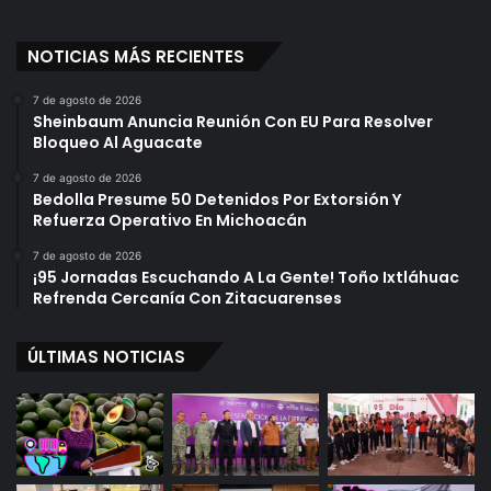
e
e
l
r
T
NOTICIAS MÁS RECIENTES
E
o
c
r
h
7 de agosto de 2026
Sheinbaum Anuncia Reunión Con EU Para Resolver
r
a
Bloqueo Al Aguacate
e
r
s
s
7 de agosto de 2026
e
Bedolla Presume 50 Detenidos Por Extorsión Y
U
Refuerza Operativo En Michoacán
n
7 de agosto de 2026
C
¡95 Jornadas Escuchando A La Gente! Toño Ixtláhuac
h
Refrenda Cercanía Con Zitacuarenses
u
r
ÚLTIMAS NOTICIAS
r
o
(
D
e
M