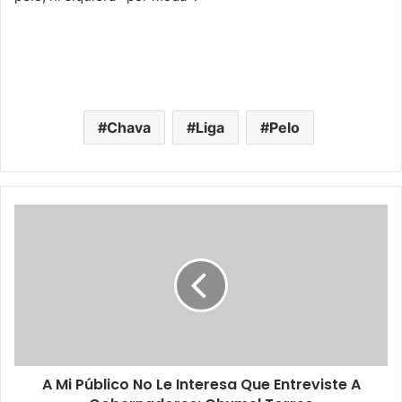
Chava
Liga
Pelo
A
M
i
P
ú
b
l
i
c
A Mi Público No Le Interesa Que Entreviste A
o
N