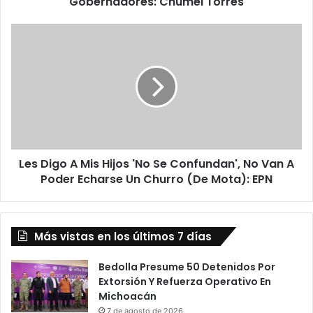
Gobernadores: Chumel Torres
o
L
L
e
e
I
s
n
D
t
i
e
g
r
o
e
A
s
M
a
Les Digo A Mis Hijos 'No Se Confundan', No Van A
i
Q
Poder Echarse Un Churro (De Mota): EPN
s
u
H
e
i
E
j
n
Más vistas en los últimos 7 días
o
t
s
r
'
Bedolla Presume 50 Detenidos Por
e
N
Extorsión Y Refuerza Operativo En
v
o
Michoacán
i
S
7 de agosto de 2026