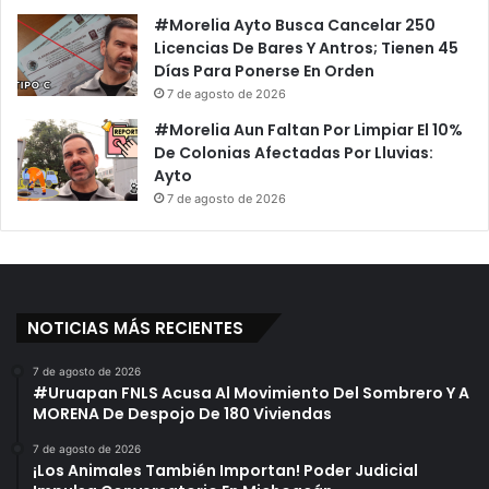
s
M
#Morelia Ayto Busca Cancelar 250
t
é
Licencias De Bares Y Antros; Tienen 45
i
x
Días Para Ponerse En Orden
c
i
7 de agosto de 2026
o
c
M
o
#Morelia Aun Faltan Por Limpiar El 10%
é
V
De Colonias Afectadas Por Lluvias:
d
s
Ayto
i
E
7 de agosto de 2026
c
c
o
u
E
a
s
d
R
o
e
NOTICIAS MÁS RECIENTES
r
s
e
7 de agosto de 2026
#Uruapan FNLS Acusa Al Movimiento Del Sombrero Y A
r
MORENA De Despojo De 180 Viviendas
v
a
7 de agosto de 2026
d
¡Los Animales También Importan! Poder Judicial
o