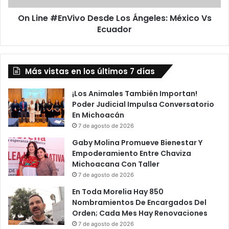
i
n
c
On Line #EnVivo Desde Los Ángeles: México Vs
V
e
Ecuador
i
n
v
t
o
e
D
F
Más vistas en los últimos 7 días
e
e
s
r
d
¡Los Animales También Importan!
n
e
Poder Judicial Impulsa Conversatorio
á
L
En Michoacán
n
o
7 de agosto de 2026
d
s
Gaby Molina Promueve Bienestar Y
e
Á
Empoderamiento Entre Chaviza
z
n
Michoacana Con Taller
;
g
7 de agosto de 2026
P
e
r
l
En Toda Morelia Hay 850
o
e
Nombramientos De Encargados Del
n
s
Orden; Cada Mes Hay Renovaciones
ó
:
7 de agosto de 2026