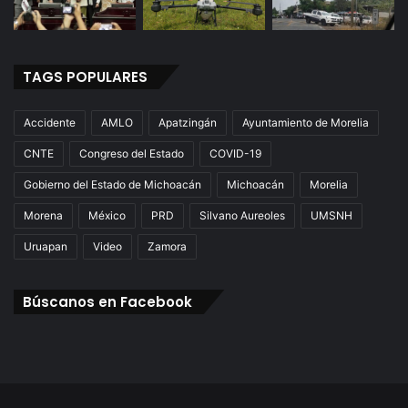
e
r
t
#
TAGS POPULARES
V
I
Accidente
AMLO
Apatzingán
Ayuntamiento de Morelia
D
E
CNTE
Congreso del Estado
COVID-19
O
Gobierno del Estado de Michoacán
Michoacán
Morelia
Morena
México
PRD
Silvano Aureoles
UMSNH
Uruapan
Video
Zamora
Búscanos en Facebook