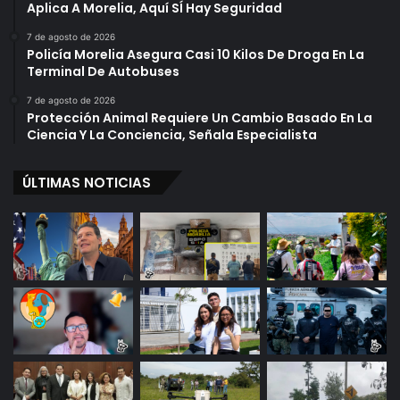
Aplica A Morelia, Aquí SÍ Hay Seguridad
o
e
r
r
7 de agosto de 2026
P
Policía Morelia Asegura Casi 10 Kilos De Droga En La
r
Terminal De Autobuses
r
y
e
,
7 de agosto de 2026
s
Y
Protección Animal Requiere Un Cambio Basado En La
i
o
Ciencia Y La Conciencia, Señala Especialista
ó
k
n
o
ÚLTIMAS NOTICIAS
S
O
o
n
c
o
i
Y
a
A
l
d
R
a
e
m
c
L
u
a
l
m
a
b