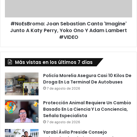
a
r
N
o
o
m
m
#NoEsBroma: Joan Sebastian Canta 'Imagine'
a
b
Junto A Katy Perry, Yoko Ono Y Adam Lambert
:
r
J
#VIDEO
e
o
D
a
e
n
C
Más vistas en los últimos 7 días
S
l
e
í
b
Policía Morelia Asegura Casi 10 Kilos De
n
a
Droga En La Terminal De Autobuses
i
s
7 de agosto de 2026
c
t
a
i
Protección Animal Requiere Un Cambio
M
a
Basado En La Ciencia Y La Conciencia,
a
n
Señala Especialista
t
C
7 de agosto de 2026
e
a
r
Yarabí Ávila Preside Consejo
n