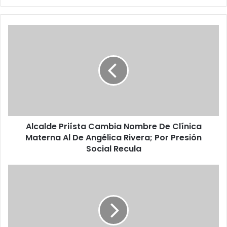
A
l
c
a
l
d
e
P
r
Alcalde Priísta Cambia Nombre De Clínica
i
Materna Al De Angélica Rivera; Por Presión
í
s
Social Recula
t
a
#
C
N
a
o
m
E
b
s
i
B