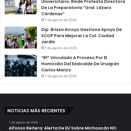
n
Universitario; Rinde Protesta Directora
t
a
De La Preparatoria “Gral. Lázaro
a
A
Cárdenas”
'
l
I
7 de agosto de 2026
D
m
Dip. Brissa Arroyo Gestiona Apoyo De
e
a
SCOP Para Mejorar La Col. Ciudad
A
g
Jardín
n
i
7 de agosto de 2026
g
n
é
e
“R1” Vinculado A Proceso Por El
l
'
Homicidio Del Exalcalde De Uruapan
i
J
Carlos Manzo
c
u
7 de agosto de 2026
a
n
R
t
i
o
v
A
e
K
NOTICIAS MÁS RECIENTES
r
a
a
t
7 de agosto de 2026
;
y
Alfonso Reitera: Alerta De EU Sobre Michoacán NO
P
P