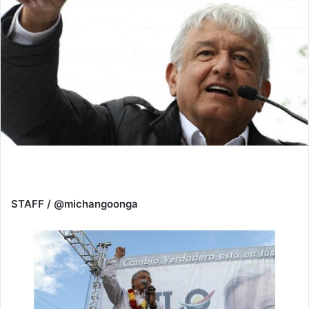
STAFF / @michangoonga