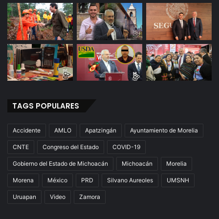
TAGS POPULARES
Accidente
AMLO
Apatzingán
Ayuntamiento de Morelia
CNTE
Congreso del Estado
COVID-19
Gobierno del Estado de Michoacán
Michoacán
Morelia
Morena
México
PRD
Silvano Aureoles
UMSNH
Uruapan
Video
Zamora