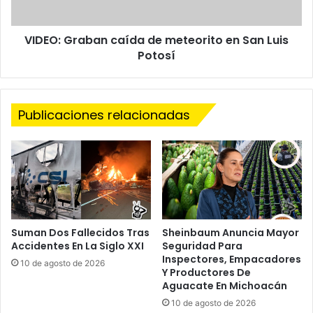
o
r
s
a
VIDEO: Graban caída de meteorito en San Luis
J
b
u
Potosí
a
e
n
g
c
o
a
s
Publicaciones relacionadas
í
O
d
l
a
í
d
m
e
p
m
i
e
c
t
o
e
Suman Dos Fallecidos Tras
Sheinbaum Anuncia Mayor
s
Accidentes En La Siglo XXI
Seguridad Para
o
Inspectores, Empacadores
r
10 de agosto de 2026
Y Productores De
i
Aguacate En Michoacán
t
10 de agosto de 2026
o