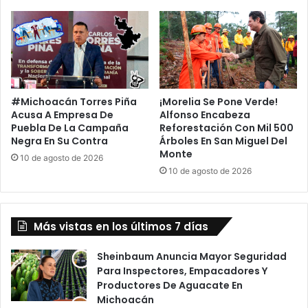
e
n
S
a
n
L
u
#Michoacán Torres Piña
¡Morelia Se Pone Verde!
i
Acusa A Empresa De
Alfonso Encabeza
s
Puebla De La Campaña
Reforestación Con Mil 500
P
Negra En Su Contra
Árboles En San Miguel Del
o
Monte
10 de agosto de 2026
t
10 de agosto de 2026
o
s
í
Más vistas en los últimos 7 días
Sheinbaum Anuncia Mayor Seguridad
Para Inspectores, Empacadores Y
Productores De Aguacate En
Michoacán